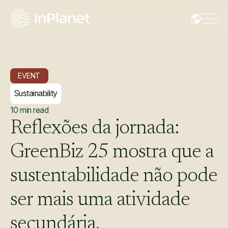
EVENT
Sustainability
10
min read
Reflexões
da
jornada:
GreenBiz
25
mostra
que
a
sustentabilidade
não
pode
ser
mais
uma
atividade
secundária.