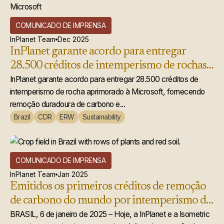
COMUNICADO DE IMPRENSA
InPlanet Team
Dec 2025
InPlanet garante acordo para entregar
28.500 créditos de intemperismo de rochas
acelerado à Microsoft
InPlanet garante acordo para entregar 28.500 créditos de
intemperismo de rocha aprimorado à Microsoft, fornecendo
remoção duradoura de carbono e...
Brazil
CDR
ERW
Sustainability
COMUNICADO DE IMPRENSA
InPlanet Team
Jan 2025
Emitidos os primeiros créditos de remoção
de carbono do mundo por intemperismo de
rochas aprimorado
BRASIL, 6 de janeiro de 2025 – Hoje, a InPlanet e a Isometric