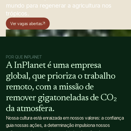
mundo para regenerar a agricultura nos
trópicos.
Ver vagas abertas
POR QUE INPLANET
A
InPlanet
é
uma
empresa
global,
que
prioriza
o
trabalho
remoto,
com
a
missão
de
remover
gigatoneladas
de
CO₂
da
atmosfera.
Nossa cultura está enraizada em nossos valores: a confiança
guia nossas ações, a determinação impulsiona nossos